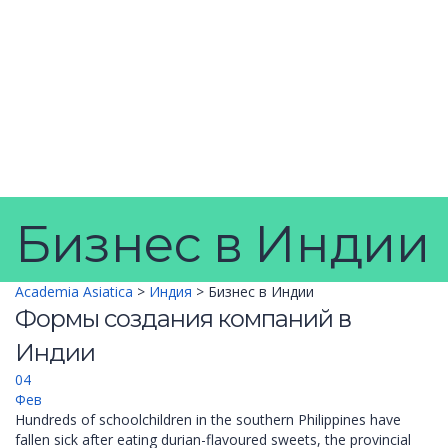
.png, .jpg, .jpeg, .mp4, .pdf
Поддерживаемые форматы файлов
Загрузка...
Удалить файл
Вы уверены, что хотите удалить этот файл?
Отмена
Удалить
Отправить запрос
Сообщение отправлено
Закрыть
Бизнес в Индии
Academia Asiatica
>
Индия
>
Бизнес в Индии
Формы создания компаний в
Индии
04
Фев
Hundreds of schoolchildren in the southern Philippines have
fallen sick after eating durian-flavoured sweets, the provincial