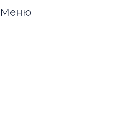
Меню
Появились вопросы?
Корпоративным клиентам
Название компании
Контактное лицо
Запрос
Прикрепить материалы, если необходимо
Загрузить файл
Перетащите файл сюда или нажмите кнопку.