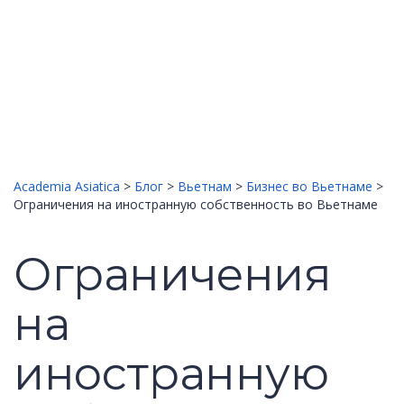
.png, .jpg, .jpeg, .mp4, .pdf
Поддерживаемые форматы файлов
Загрузка...
Удалить файл
Вы уверены, что хотите удалить этот файл?
Отмена
Удалить
Отправить запрос
Сообщение отправлено
Закрыть
Academia Asiatica
>
Блог
>
Вьетнам
>
Бизнес во Вьетнаме
>
Ограничения на иностранную собственность во Вьетнаме
Ограничения
на
иностранную