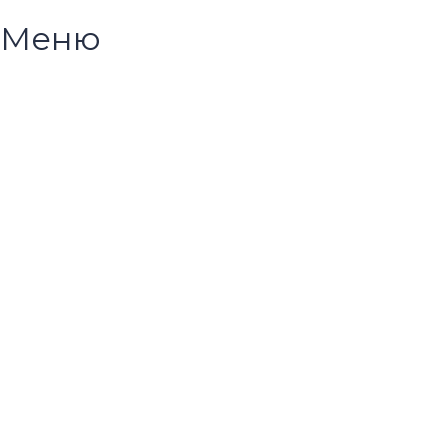
Меню
Появились вопросы?
Корпоративным клиентам
Название компании
Контактное лицо
Запрос
Прикрепить материалы, если необходимо
Загрузить файл
Перетащите файл сюда или нажмите кнопку.