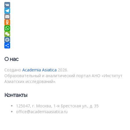
VK
Telegram
Email
Odnoklassniki
WhatsApp
WeChat
Mail.Ru
Отправить
О нас
Создано
Academia Asiatica
2026.
Образовательный и аналитический портал АНО «Институт
Азиатских исследований».
Контакты
125047, г. Москва, 1-я Брестская ул., д. 35
office@academiaasiatica.ru
Войти