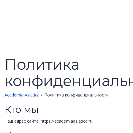
Поддерживаемые форматы файлов
Загрузка...
Удалить файл
Вы уверены, что хотите удалить этот файл?
Отмена
Удалить
Отправить запрос
Сообщение отправлено
Закрыть
Политика
конфиденциаль
Academia Asiatica
>
Политика конфиденциальности
Кто мы
Наш адрес сайта: https://academiaasiatica.ru.