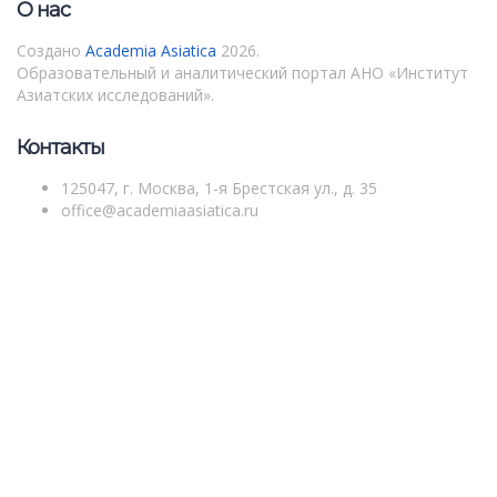
О нас
Создано
Academia Asiatica
2026.
Образовательный и аналитический портал АНО «Институт
Азиатских исследований».
Контакты
125047, г. Москва, 1-я Брестская ул., д. 35
office@academiaasiatica.ru
Войти
Пароль должен содержать не менее 8
символов, состоящих из цифр и букв, и содержать как минимум
1 заглавную букву.